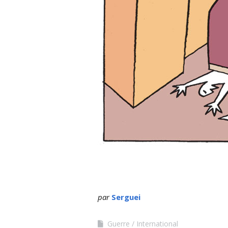
par
Serguei
Guerre
International