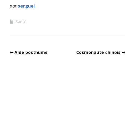
par
serguei
Santé
Aide posthume
Cosmonaute chinois
Built with
Make
. Your friendly WordPress page builder theme.