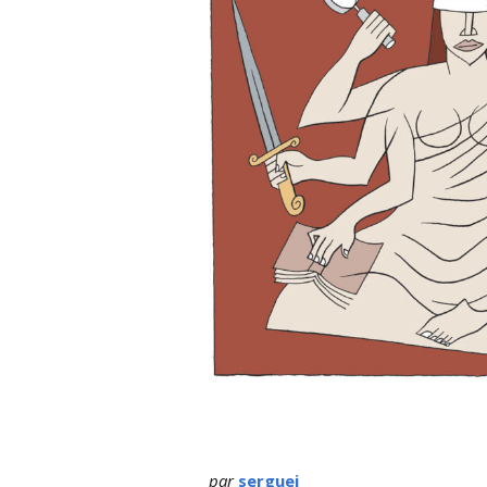
par
serguei