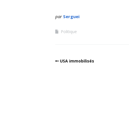
par
Serguei
Politique
USA immobilisés
Built with
Make
. Your friendly WordPress 