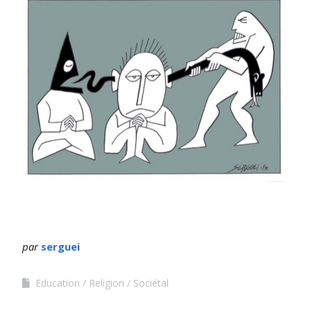
par
serguei
Education
Religion
Sociétal