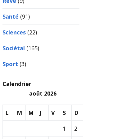
Rêve
(9)
Santé
(91)
Sciences
(22)
Sociétal
(165)
Sport
(3)
Calendrier
août 2026
L
M
M
J
V
S
D
1
2