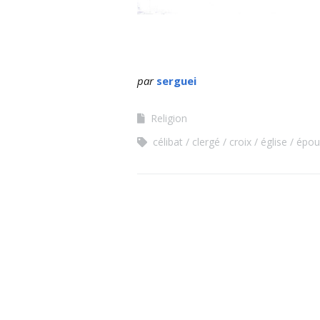
par
serguei
Religion
célibat
clergé
croix
église
épou