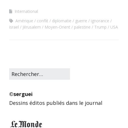
International
Amérique
conflit
diplomatie
guerre
ignorance
israel
Jérusalem
Moyen-Orient
palestine
Trump
USA
©serguei
Dessins éditos publiés dans le journal