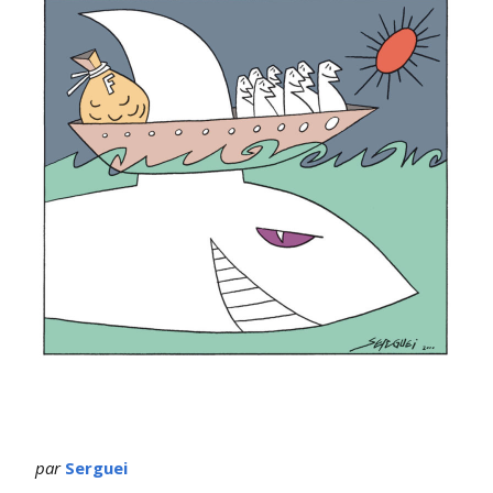
par
Serguei