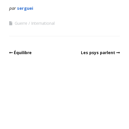
par
serguei
Guerre
International
Équilibre
Les psys parlent
Built with
Make
. Your friendly WordPress page builder theme.