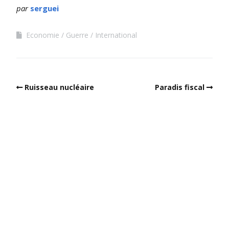
par
serguei
Economie
Guerre
International
Ruisseau nucléaire
Paradis fiscal
Built with
Make
. Your friendly WordPress page builder theme.