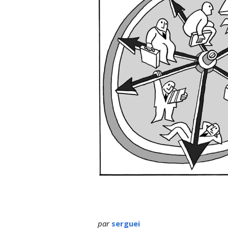
par
serguei