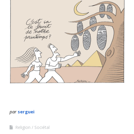
par
serguei
Religion
Sociétal