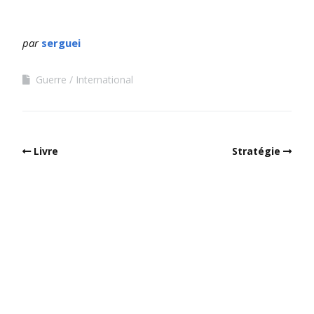
par
serguei
Guerre
International
Livre
Stratégie
Built with
Make
. Your friendly WordPress page builder theme.