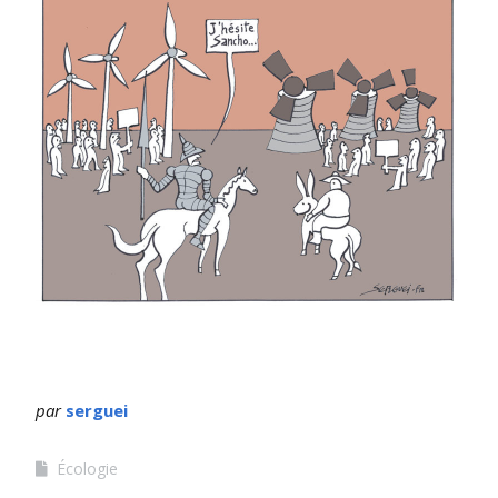
par
serguei
Écologie