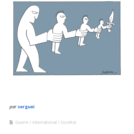
par
serguei
Guerre
International
Sociétal