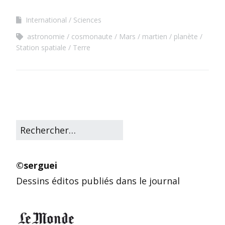
International
Sciences
astronomie
cosmonaute
Mars
martien
planète
Station spatiale
Terre
©serguei
Dessins éditos publiés dans le journal