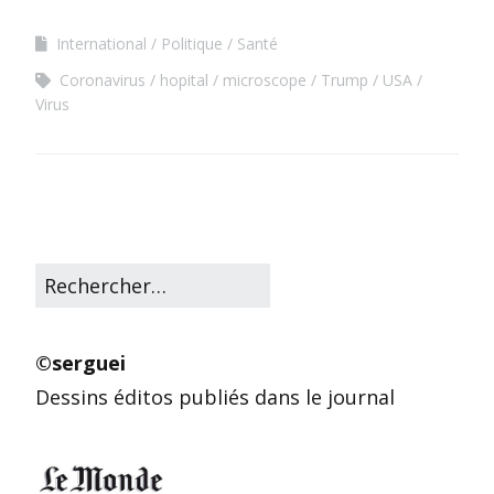
International
Politique
Santé
Coronavirus
hopital
microscope
Trump
USA
Virus
©serguei
Dessins éditos publiés dans le journal