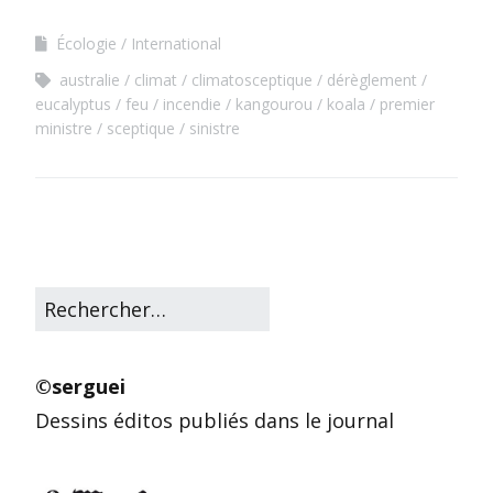
Écologie
International
australie
climat
climatosceptique
dérèglement
eucalyptus
feu
incendie
kangourou
koala
premier
ministre
sceptique
sinistre
©serguei
Dessins éditos publiés dans le journal