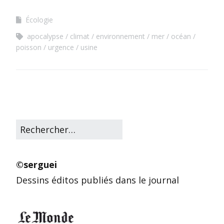
Écologie
apocalypse
climat
environnement
mer
océan
poisson
urgence
usine
©serguei
Dessins éditos publiés dans le journal